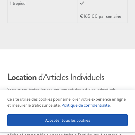
1 trépied
€165.00 par semaine
Location
d'Articles Individuels
Si vous souhaitez louer uniquement des articles individuels,
veuillez consulter le guide des prix :
Ce site utilise des cookies pour améliorer votre expérience en ligne
et mesurer le trafic sur ce site.
Politique de confidentialité
.
Caution pour la location de matériel - Une caution de 50 % de
la valeur totale de la location de matériel est exigée pour toutes
Accepter tous les cookies
les réservations où les parties ont choisi de louer du matériel de
pêche et est payable au propriétaire à l'arrivée, tout comme la