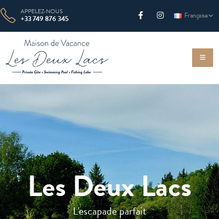
APPELEZ-NOUS
Française
+33 749 876 345
Les Deux Lacs
L
'
e
s
c
a
p
a
d
e
p
a
r
f
a
i
t